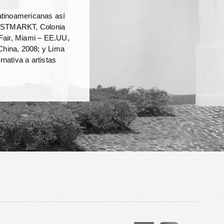
latinoamericanas así
NSTMARKT, Colonia
 Fair, Miami – EE.UU,
 China, 2008; y Lima
nativa a artistas