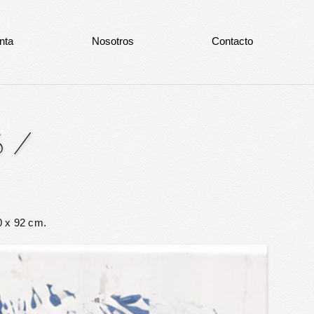
nta
Nosotros
Contacto
S
/
0 x 92 cm.