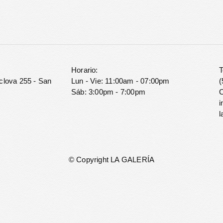
Horario:
T
clova 255 - San
Lun - Vie: 11:00am - 07:00pm
(
Sáb: 3:00pm - 7:00pm
C
i
l
© Copyright LA GALERÍA