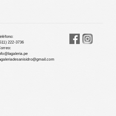
eléfono:
511) 222-3736
orreo:
nfo@lagaleria.pe
agaleriadesanisidro@gmail.com