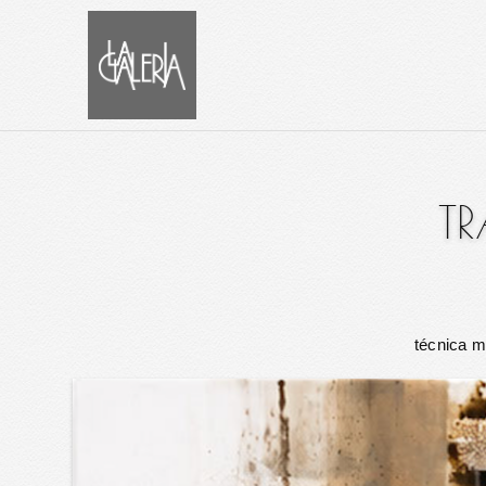
T
técnica m