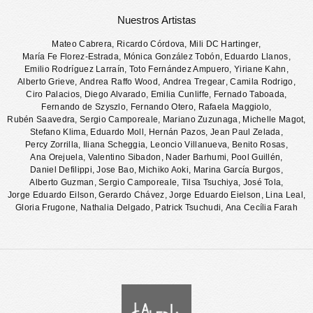
Nuestros Artistas
Mateo Cabrera
,
Ricardo Córdova
,
Mili DC Hartinger
,
María Fe Florez-Estrada
,
Mónica González Tobón
,
Eduardo Llanos
,
Emilio Rodríguez Larraín
,
Toto Fernández Ampuero
,
Yiriane Kahn
,
Alberto Grieve
,
Andrea Raffo Wood
,
Andrea Tregear
,
Camila Rodrigo
,
Ciro Palacios
,
Diego Alvarado
,
Emilia Cunliffe
,
Fernado Taboada
,
Fernando de Szyszlo
,
Fernando Otero
,
Rafaela Maggiolo
,
Rubén Saavedra
,
Sergio Camporeale
,
Mariano Zuzunaga
,
Michelle Magot
,
Stefano Klima
,
Eduardo Moll
,
Hernán Pazos
,
Jean Paul Zelada
,
Percy Zorrilla
,
Iliana Scheggia
,
Leoncio Villanueva
,
Benito Rosas
,
Ana Orejuela
,
Valentino Sibadon
,
Nader Barhumi
,
Pool Guillén
,
Daniel Defilippi
,
Jose Bao
,
Michiko Aoki
,
Marina García Burgos
,
Alberto Guzman
,
Sergio Camporeale
,
Tilsa Tsuchiya
,
José Tola
,
Jorge Eduardo Eilson
,
Gerardo Chávez
,
Jorge Eduardo Eielson
,
Lina Leal
,
Gloria Frugone
,
Nathalia Delgado
,
Patrick Tsuchudi
,
Ana Cecília Farah