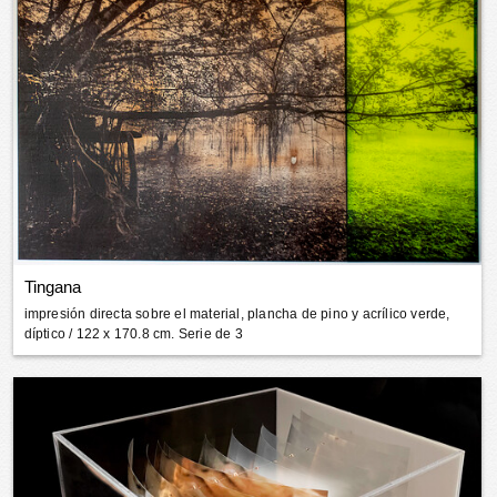
Tingana
impresión directa sobre el material, plancha de pino y acrílico verde,
díptico
/ 122 x 170.8 cm. Serie de 3