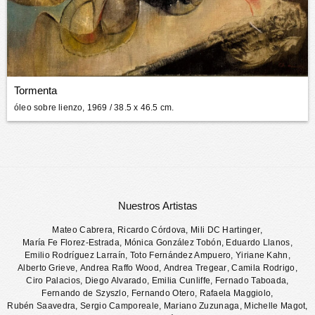
Tormenta
óleo sobre lienzo, 1969
/ 38.5 x 46.5 cm.
Nuestros Artistas
Mateo Cabrera
,
Ricardo Córdova
,
Mili DC Hartinger
,
María Fe Florez-Estrada
,
Mónica González Tobón
,
Eduardo Llanos
,
Emilio Rodríguez Larraín
,
Toto Fernández Ampuero
,
Yiriane Kahn
,
Alberto Grieve
,
Andrea Raffo Wood
,
Andrea Tregear
,
Camila Rodrigo
,
Ciro Palacios
,
Diego Alvarado
,
Emilia Cunliffe
,
Fernado Taboada
,
Fernando de Szyszlo
,
Fernando Otero
,
Rafaela Maggiolo
,
Rubén Saavedra
,
Sergio Camporeale
,
Mariano Zuzunaga
,
Michelle Magot
,