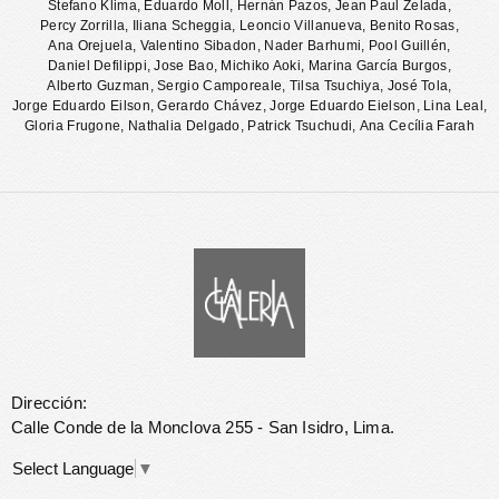
Stefano Klima
,
Eduardo Moll
,
Hernán Pazos
,
Jean Paul Zelada
,
Percy Zorrilla
,
Iliana Scheggia
,
Leoncio Villanueva
,
Benito Rosas
,
Ana Orejuela
,
Valentino Sibadon
,
Nader Barhumi
,
Pool Guillén
,
Daniel Defilippi
,
Jose Bao
,
Michiko Aoki
,
Marina García Burgos
,
Alberto Guzman
,
Sergio Camporeale
,
Tilsa Tsuchiya
,
José Tola
,
Jorge Eduardo Eilson
,
Gerardo Chávez
,
Jorge Eduardo Eielson
,
Lina Leal
,
Gloria Frugone
,
Nathalia Delgado
,
Patrick Tsuchudi
,
Ana Cecília Farah
Dirección:
Calle Conde de la Monclova 255 - San Isidro, Lima.
Select Language
▼