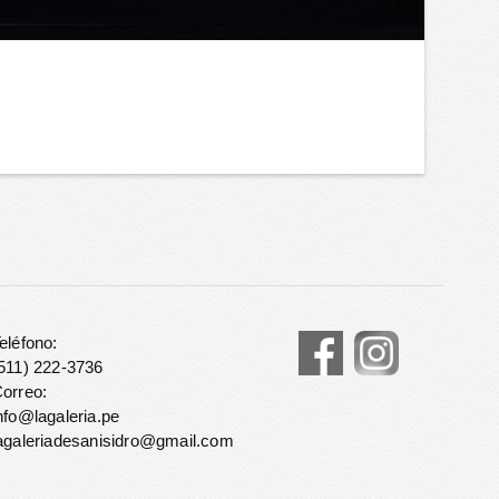
eléfono:
511) 222-3736
orreo:
nfo@lagaleria.pe
agaleriadesanisidro@gmail.com