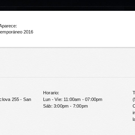
 Aparece:
ntemporáneo 2016
Horario:
T
clova 255 - San
Lun - Vie: 11:00am - 07:00pm
(
Sáb: 3:00pm - 7:00pm
C
i
l