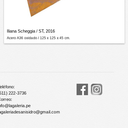
Iliana Scheggia
/
ST, 2016
Acero A36 oxidado
/ 125 x 125 x 45 cm.
eléfono:
511) 222-3736
orreo:
nfo@lagaleria.pe
agaleriadesanisidro@gmail.com