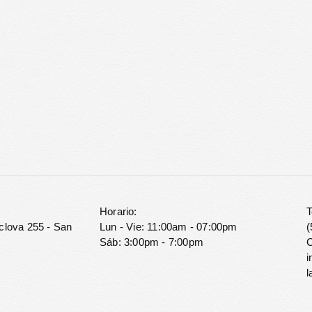
Horario:
T
clova 255 - San
Lun - Vie: 11:00am - 07:00pm
(
Sáb: 3:00pm - 7:00pm
C
i
l