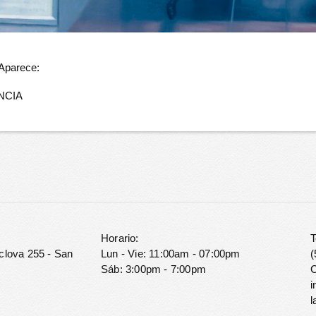
 Aparece:
NCIA
Horario:
T
clova 255 - San
Lun - Vie: 11:00am - 07:00pm
(
Sáb: 3:00pm - 7:00pm
C
i
l