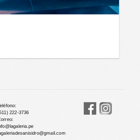
eléfono:
511) 222-3736
orreo:
nfo@lagaleria.pe
agaleriadesanisidro@gmail.com