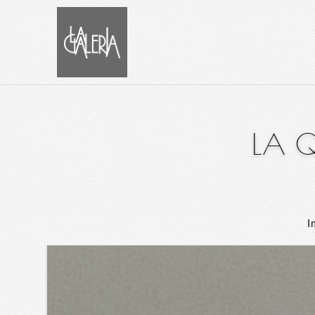
LA Q
I