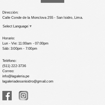
Dirección:
Calle Conde de la Monclova 255 - San Isidro, Lima.
Select Language
▼
Horario:
Lun - Vie: 11:00am - 07:00pm
Sáb: 3:00pm - 7:00pm
Teléfono:
(511) 222-3736
Correo:
info@lagaleria.pe
lagaleriadesanisidro@gmail.com