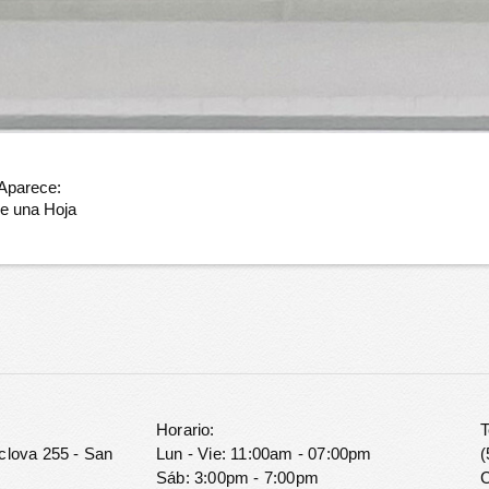
 Aparece:
de una Hoja
Horario:
T
clova 255 - San
Lun - Vie: 11:00am - 07:00pm
(
Sáb: 3:00pm - 7:00pm
C