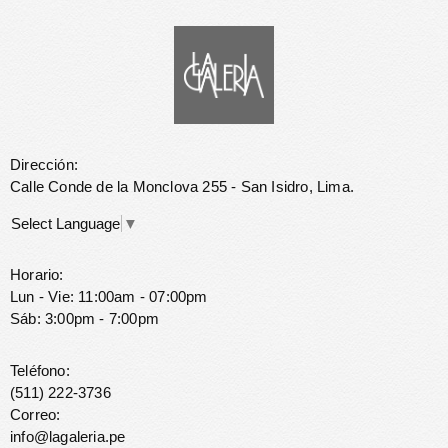
Dirección:
Calle Conde de la Monclova 255 - San Isidro, Lima.
Select Language
▼
Horario:
Lun - Vie: 11:00am - 07:00pm
Sáb: 3:00pm - 7:00pm
Teléfono:
(511) 222-3736
Correo:
info@lagaleria.pe