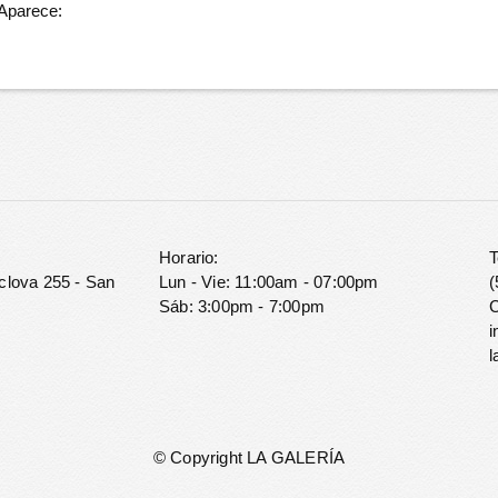
 Aparece:
Horario:
T
clova 255 - San
Lun - Vie: 11:00am - 07:00pm
(
Sáb: 3:00pm - 7:00pm
C
i
l
© Copyright LA GALERÍA