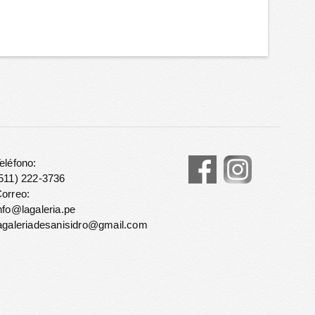
eléfono:
511) 222-3736
orreo:
nfo@lagaleria.pe
agaleriadesanisidro@gmail.com