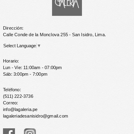
Dirección:
Calle Conde de la Monclova 255 - San Isidro, Lima.
Select Language
▼
Horario:
Lun - Vie: 11:00am - 07:00pm
Sáb: 3:00pm - 7:00pm
Teléfono:
(511) 222-3736
Correo:
info@lagaleria.pe
lagaleriadesanisidro@gmail.com