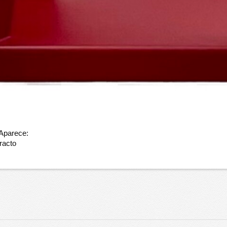
 Aparece:
racto