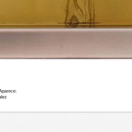
 Aparece:
alez