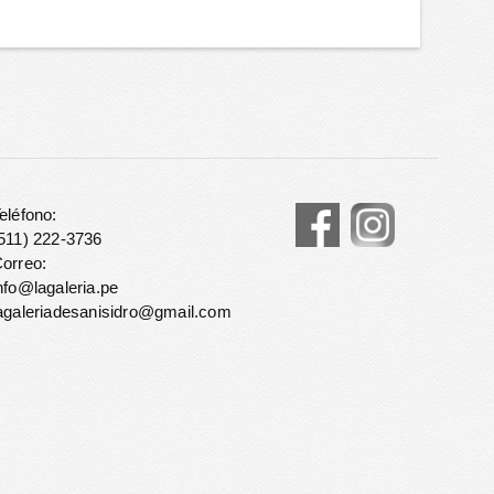
eléfono:
511) 222-3736
orreo:
nfo@lagaleria.pe
agaleriadesanisidro@gmail.com