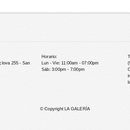
Horario:
T
clova 255 - San
Lun - Vie: 11:00am - 07:00pm
(
Sáb: 3:00pm - 7:00pm
C
i
l
© Copyright LA GALERÍA