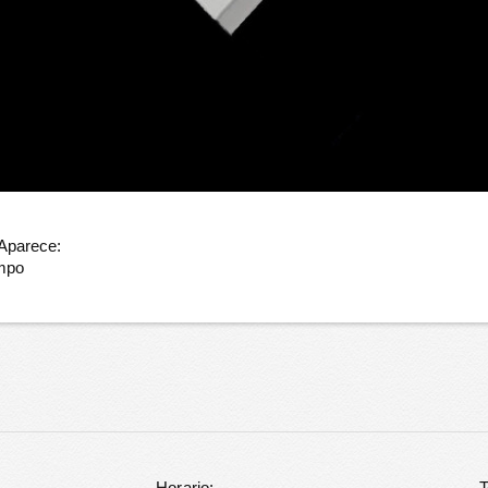
 Aparece:
empo
Horario:
T