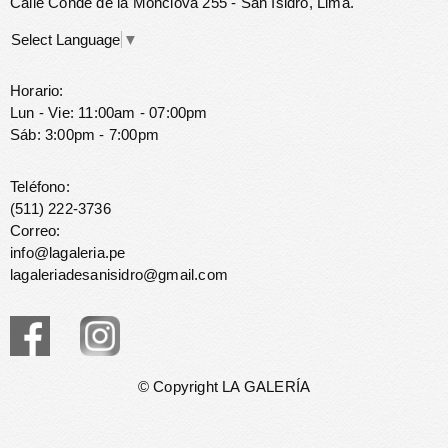
Calle Conde de la Monclova 255 - San Isidro, Lima.
Select Language
▼
Horario:
Lun - Vie: 11:00am - 07:00pm
Sáb: 3:00pm - 7:00pm
Teléfono:
(511) 222-3736
Correo:
info@lagaleria.pe
lagaleriadesanisidro@gmail.com
© Copyright LA GALERÍA