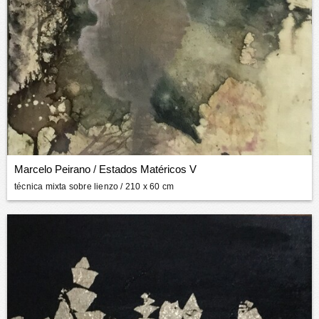
Marcelo Peirano
/
Estados Matéricos V
técnica mixta sobre lienzo
/ 210 x 60 cm