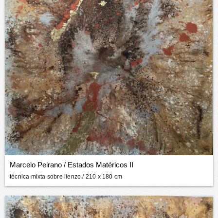
Marcelo Peirano
/
Estados Matéricos II
técnica mixta sobre lienzo
/ 210 x 180 cm