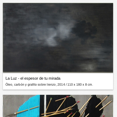
La Luz - el espesor de tu mirada
Óleo, carbón y grafito sobre lienzo, 2014
/ 110 x 180 x 8 cm.