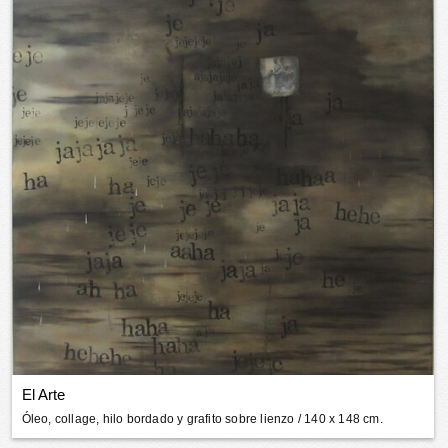
El Arte
Óleo, collage, hilo bordado y grafito sobre lienzo
/ 140 x 148 cm.